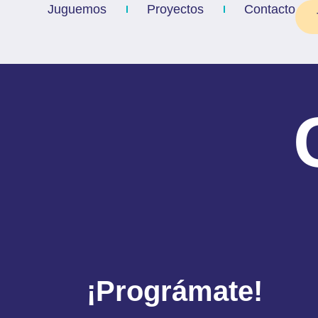
Ir
Juguemos
Proyectos
Contacto
al
contenido
¡Prográmate!